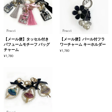
【メール便】タッセル付き
【メール便】パール付フラ
パフュームモチーフ バッグ
ワーチャーム キーホルダー
チャーム
通
¥1,780
常
通
¥1,780
価
常
格
価
格