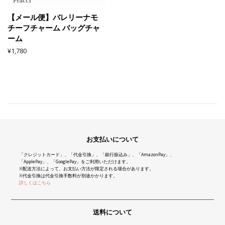
【メール便】バレリーナモ
チーフチャーム バッグチャ
ーム
通
¥1,780
常
価
格
お支払いについて
「クレジットカード」、「代金引換」、「銀行振込み」、「AmazonPay」、
「ApplePay」、「GooglePay」をご利用いただけます。
※配送方法によって、お支払い方法が限定される場合があります。
※代金引換は代金引換手数料が別途かかります。
詳しくはこちら
送料について