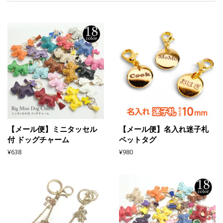
【メール便】ミニタッセル
【メール便】名入れ迷子札
付 ドッグチャーム
ペットタグ
通
¥638
通
¥980
常
常
価
価
格
格