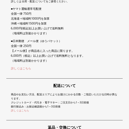
詳しくは 出荷・配送 についてをご参照ください。
■ヤマト運輸通常宅配便
全国一律 750円
北海道⇒地域料1000円を加算
沖縄⇒地域料1500円を加算
6,000円(税込)以上お買い上げで送料無料
（地域料は別途かかります）
■日本郵便 メール便（ゆうパケット）
全国一律 250円
【メール便】が商品名に入った商品に限ります。
6,000円（税込）以上お買い上げで送料無料となります。
（地域料は別途かかります）
詳しくはこちら
配送について
商品やお支払い方法、配送エリアによりお届けにかかる日数・ご指定いただける日時が異な
ります。
クレジットカード・代引き・電子マネー：ご注文日から1～3日前後
銀行振込み：お振込確認後から1～3日前後
詳しくはこちら
返品・交換について