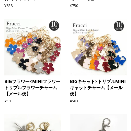
通
¥638
通
¥750
常
常
価
価
格
格
BIGフラワー×MINIフラワー
BIGキャット×トリプルMINI
トリプルフラワーチャーム
キャットチャーム【メール
【メール便】
便】
通
¥583
通
¥583
常
常
価
価
格
格