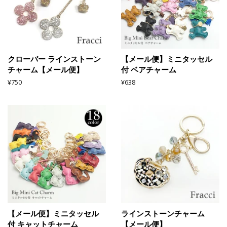
クローバー ラインストーン
【メール便】ミニタッセル
チャーム【メール便】
付 ベアチャーム
通
¥750
通
¥638
常
常
価
価
格
格
【メール便】ミニタッセル
ラインストーンチャーム
付 キャットチャーム
【メール便】