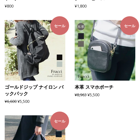
通
¥800
通
¥1,800
常
常
価
価
格
格
セール
セール
ゴールドジップ ナイロン バ
本革 スマホポーチ
ックパック
通
¥8,963
販
¥5,500
常
売
通
¥6,600
販
¥5,500
価
価
常
売
格
格
価
価
格
格
セール