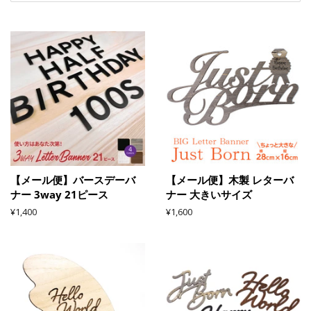
【メール便】バースデーバ
【メール便】木製 レターバ
ナー 3way 21ピース
ナー 大きいサイズ
通
¥1,400
通
¥1,600
常
常
価
価
格
格