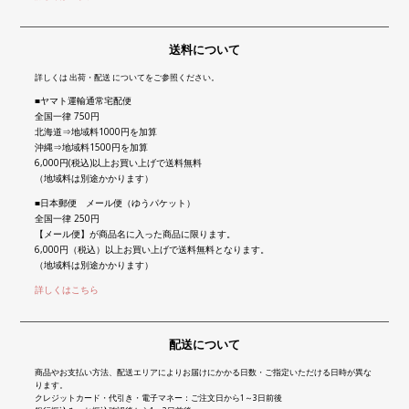
送料について
詳しくは 出荷・配送 についてをご参照ください。
■ヤマト運輸通常宅配便
全国一律 750円
北海道⇒地域料1000円を加算
沖縄⇒地域料1500円を加算
6,000円(税込)以上お買い上げで送料無料
（地域料は別途かかります）
■日本郵便 メール便（ゆうパケット）
全国一律 250円
【メール便】が商品名に入った商品に限ります。
6,000円（税込）以上お買い上げで送料無料となります。
（地域料は別途かかります）
詳しくはこちら
配送について
商品やお支払い方法、配送エリアによりお届けにかかる日数・ご指定いただける日時が異な
ります。
クレジットカード・代引き・電子マネー：ご注文日から1～3日前後