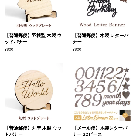
【普通郵便】羽根型 木製 ウ
【普通郵便】木製 レターバ
ッドバナー
ナー
通
¥800
通
¥800
常
常
価
価
格
格
【普通郵便】丸型 木製 ウッ
【メール便】木製レターバ
ドバナー
ナー 22ピース