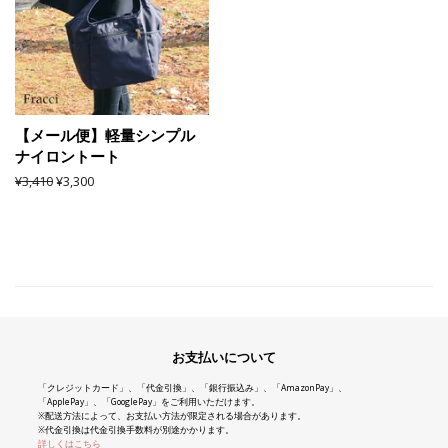
【メール便】軽量シンプル
ナイロントート
通
¥3,410
販
¥3,300
常
売
価
価
格
格
お支払いについて
「クレジットカード」、「代金引換」、「銀行振込み」、「AmazonPay」、
「ApplePay」、「GooglePay」をご利用いただけます。
※配送方法によって、お支払い方法が限定される場合があります。
※代金引換は代金引換手数料が別途かかります。
詳しくはこちら