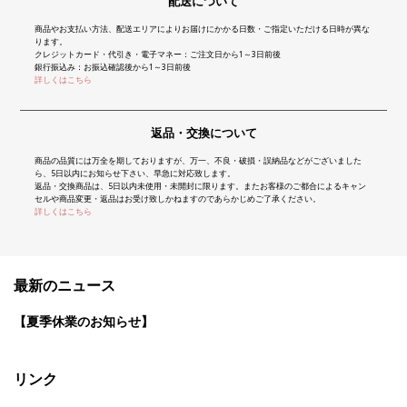
配送について
商品やお支払い方法、配送エリアによりお届けにかかる日数・ご指定いただける日時が異な
ります。
クレジットカード・代引き・電子マネー：ご注文日から1～3日前後
銀行振込み：お振込確認後から1～3日前後
詳しくはこちら
返品・交換について
商品の品質には万全を期しておりますが、万一、不良・破損・誤納品などがございました
ら、5日以内にお知らせ下さい、早急に対応致します。
返品・交換商品は、5日以内未使用・未開封に限ります。またお客様のご都合によるキャン
セルや商品変更・返品はお受け致しかねますのであらかじめご了承ください。
詳しくはこちら
最新のニュース
【夏季休業のお知らせ】
リンク