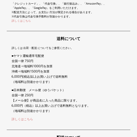
「クレジットカード」、「代金引換」、「銀行振込み」、「AmazonPay」、
「ApplePay」、「GooglePay」をご利用いただけます。
※配送方法によって、お支払い方法が限定される場合があります。
※代金引換は代金引換手数料が別途かかります。
詳しくはこちら
送料について
詳しくは 出荷・配送 についてをご参照ください。
■ヤマト運輸通常宅配便
全国一律 750円
北海道⇒地域料1000円を加算
沖縄⇒地域料1500円を加算
6,000円(税込)以上お買い上げで送料無料
（地域料は別途かかります）
■日本郵便 メール便（ゆうパケット）
全国一律 250円
【メール便】が商品名に入った商品に限ります。
6,000円（税込）以上お買い上げで送料無料となります。
（地域料は別途かかります）
詳しくはこちら