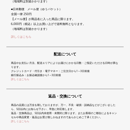
（地域料は別途かかります）
■日本郵便 メール便（ゆうパケット）
全国一律 250円
【メール便】が商品名に入った商品に限ります。
6,000円（税込）以上お買い上げで送料無料となります。
（地域料は別途かかります）
詳しくはこちら
配送について
商品やお支払い方法、配送エリアによりお届けにかかる日数・ご指定いただける日時が異な
ります。
クレジットカード・代引き・電子マネー：ご注文日から1～3日前後
銀行振込み：お振込確認後から1～3日前後
詳しくはこちら
返品・交換について
商品の品質には万全を期しておりますが、万一、不良・破損・誤納品などがございました
ら、5日以内にお知らせ下さい、早急に対応致します。
返品・交換商品は、5日以内未使用・未開封に限ります。またお客様のご都合によるキャン
セルや商品変更・返品はお受け致しかねますのであらかじめご了承ください。
詳しくはこちら