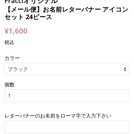
Fracciオリジナル
【メール便】お名前レターバナー アイコン
セット 24ピース
通
販
¥1,600
常
売
税込
価
価
格
格
カラー
個数
レターバナーのお名前をローマ字で入力下さい