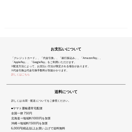
お支払いについて
「クレジットカード」、「代金引換」、「銀行振込み」、「AmazonPay」、
「ApplePay」、「GooglePay」をご利用いただけます。
※配送方法によって、お支払い方法が限定される場合があります。
※代金引換は代金引換手数料が別途かかります。
詳しくはこちら
送料について
詳しくは 出荷・配送 についてをご参照ください。
■ヤマト運輸通常宅配便
全国一律 750円
北海道⇒地域料1000円を加算
沖縄⇒地域料1500円を加算
6,000円(税込)以上お買い上げで送料無料