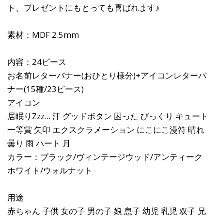
ト、プレゼントにもとっても喜ばれます♪
素材：MDF 2.5mm
内容：24ピース
お名前レターバナー(おひとり様分)+アイコンレターバ
ナー(15種/23ピース)
アイコン
居眠りZzz... 汗 グッドボタン 困った びっくり キュート
一等賞 矢印 エクスクラメーション にこにこ漫符 晴れ
曇り 雨 ハート 月
カラー：ブラック/ヴィンテージウッド/アンティーク
ホワイト/ウォルナット
用途
赤ちゃん 子供 女の子 男の子 娘 息子 幼児 乳児 双子 兄