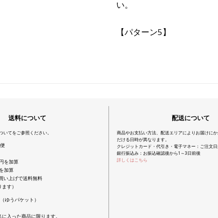
い。
【パターン5】
送料について
配送について
についてをご参照ください。
商品やお支払い方法、配送エリアによりお届けにか
だける日時が異なります。
配便
クレジットカード・代引き・電子マネー：ご注文日
銀行振込み：お振込確認後から1～3日前後
詳しくはこちら
0円を加算
円を加算
上お買い上げで送料無料
ります）
便（ゆうパケット）
名に入った商品に限ります。