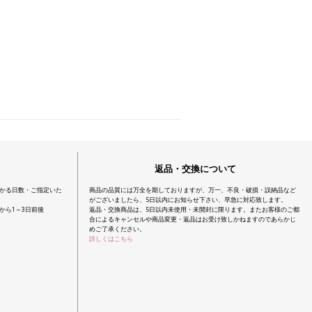
返品・交換について
かる日数・ご指定いた
商品の品質には万全を期しておりますが、万一、不良・破損・誤納品など
がございましたら、5日以内にお知らせ下さい、早急に対応致します。
から1～3日前後
返品・交換商品は、5日以内未使用・未開封に限ります。またお客様のご都
合によるキャンセルや商品変更・返品はお受け致しかねますのであらかじ
めご了承ください。
詳しくはこちら