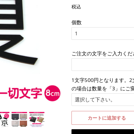
常
売
税込
価
価
格
格
個数
ご注文の文字をご入力くだ
1文字500円となります。
の場合は数量を「3」にご
カートに追加する