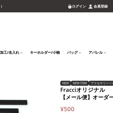
ログイン
会員登録
料！
加工/名入れ
キーホルダー/小物
バッグ
アパレル
NEW
NEW ITEM
アクセサリー / 
Fracciオリジナル
【メール便】オーダ
通
販
¥500