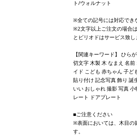
ト/ウォルナット
※全ての記号には対応でき
※2文字以上ご注文の場合
とピリオドはサービス致し
【関連キーワード】 ひらがな
切文字 木製 木 なまえ 名
イド こども 赤ちゃん 子ど
貼り付け 記念写真 飾り 誕
いい おしゃれ 撮影 写真 小
レート ドアプレート
■ご注意ください
※表面においては、木目の
す。