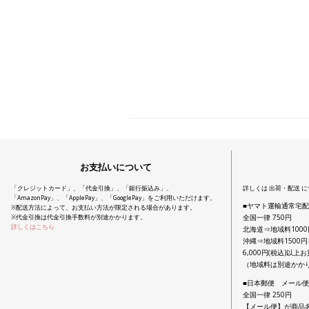
お支払いについて
「クレジットカード」、「代金引換」、「銀行振込み」、
詳しくは 出荷・配送 
「AmazonPay」、「ApplePay」、「GooglePay」をご利用いただけます。
■ヤマト運輸通常宅
※配送方法によって、お支払い方法が限定される場合があります。
全国一律 750円
※代金引換は代金引換手数料が別途かかります。
詳しくはこちら
北海道⇒地域料100
沖縄⇒地域料1500
6,000円(税込)以
（地域料は別途かか
■日本郵便 メール
全国一律 250円
【メール便】が商品