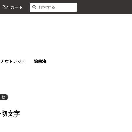
検索する
カート
アウトレット
除菌液
小物
ー切文字