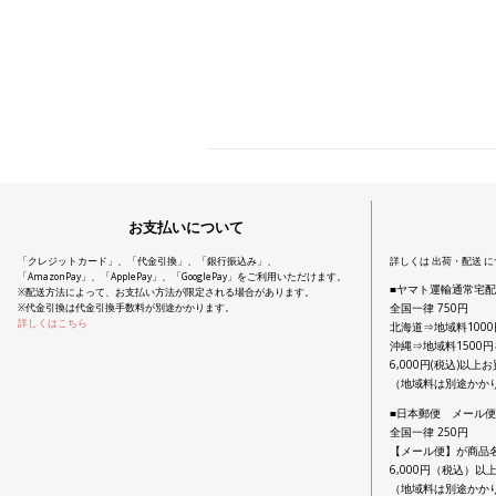
お支払いについて
「クレジットカード」、「代金引換」、「銀行振込み」、
詳しくは 出荷・配送 
「AmazonPay」、「ApplePay」、「GooglePay」をご利用いただけます。
■ヤマト運輸通常宅
※配送方法によって、お支払い方法が限定される場合があります。
全国一律 750円
※代金引換は代金引換手数料が別途かかります。
詳しくはこちら
北海道⇒地域料100
沖縄⇒地域料1500
6,000円(税込)以
（地域料は別途かか
■日本郵便 メール
全国一律 250円
【メール便】が商品
6,000円（税込）
（地域料は別途かか