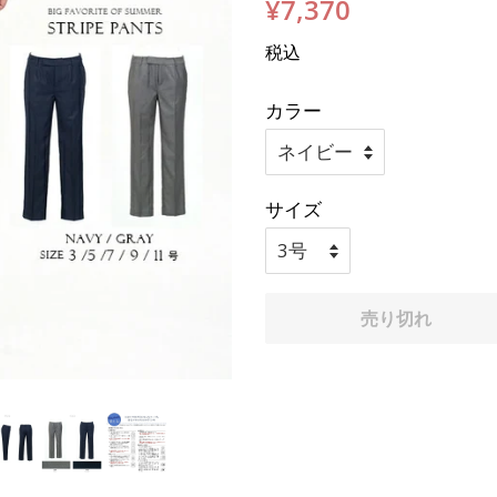
通
販
¥7,370
常
売
税込
価
価
格
格
カラー
サイズ
売り切れ