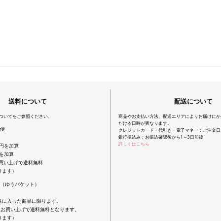
送料について
配送について
についてをご参照ください。
商品やお支払い方法、配送エリアによりお届けにか
だける日時が異なります。
配便
クレジットカード・代引き・電子マネー：ご注文日
銀行振込み：お振込確認後から1～3日前後
詳しくはこちら
0円を加算
円を加算
上お買い上げで送料無料
ります）
便（ゆうパケット）
名に入った商品に限ります。
以上お買い上げで送料無料となります。
ります）