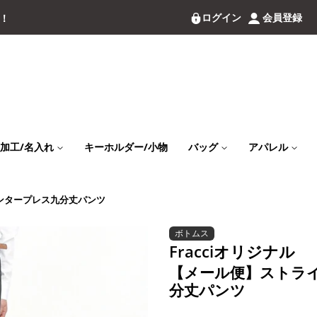
ログイン
会員登録
料！
加工/名入れ
キーホルダー/小物
バッグ
アパレル
ンタープレス九分丈パンツ
ボトムス
Fracciオリジナル
【メール便】ストラ
分丈パンツ