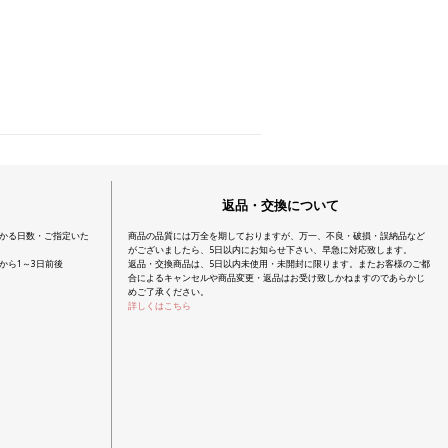
返品・交換について
かる日数・ご指定いた
商品の品質には万全を期しておりますが、万一、不良・破損・誤納品など
がございましたら、5日以内にお知らせ下さい、早急に対応致します。
から1～3日前後
返品・交換商品は、5日以内未使用・未開封に限ります。またお客様のご都
合によるキャンセルや商品変更・返品はお受け致しかねますのであらかじ
めご了承ください。
詳しくはこちら