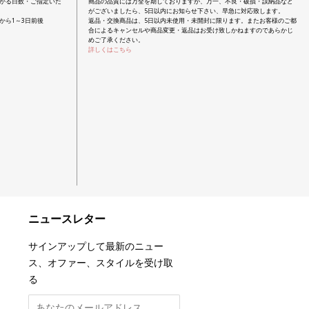
かる日数・ご指定いた
商品の品質には万全を期しておりますが、万一、不良・破損・誤納品など
がございましたら、5日以内にお知らせ下さい、早急に対応致します。
から1～3日前後
返品・交換商品は、5日以内未使用・未開封に限ります。またお客様のご都
合によるキャンセルや商品変更・返品はお受け致しかねますのであらかじ
めご了承ください。
詳しくはこちら
ニュースレター
サインアップして最新のニュー
ス、オファー、スタイルを受け取
る