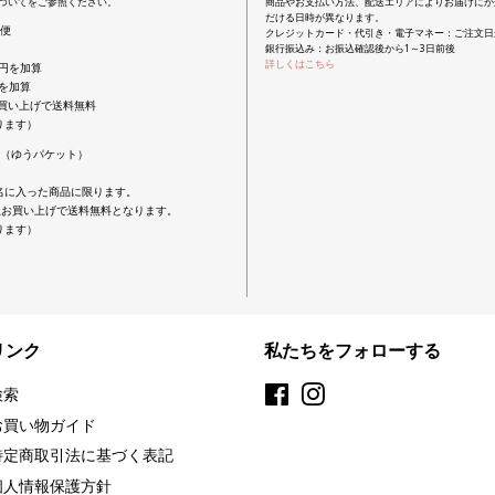
についてをご参照ください。
商品やお支払い方法、配送エリアによりお届けにか
だける日時が異なります。
配便
クレジットカード・代引き・電子マネー：ご注文日
銀行振込み：お振込確認後から1～3日前後
詳しくはこちら
0円を加算
円を加算
上お買い上げで送料無料
ります）
便（ゆうパケット）
名に入った商品に限ります。
以上お買い上げで送料無料となります。
ります）
リンク
私たちをフォローする
検索
Facebook
Instagram
お買い物ガイド
特定商取引法に基づく表記
個人情報保護方針