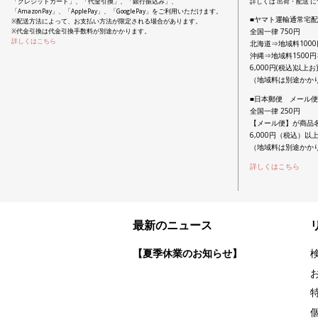
「クレジットカード」、「代金引換」、「銀行振込み」、
詳しくは 出荷・配送 
「AmazonPay」、「ApplePay」、「GooglePay」をご利用いただけます。
■ヤマト運輸通常宅
※配送方法によって、お支払い方法が限定される場合があります。
全国一律 750円
※代金引換は代金引換手数料が別途かかります。
詳しくはこちら
北海道⇒地域料100
沖縄⇒地域料1500
6,000円(税込)以
（地域料は別途かか
■日本郵便 メール
全国一律 250円
【メール便】が商品
6,000円（税込）
（地域料は別途かか
詳しくはこちら
最新のニュース
【夏季休業のお知らせ】